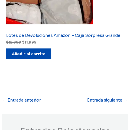
Lotes de Devoluciones Amazon – Caja Sorpresa Grande
El
El
$
12,999
$
11,999
precio
precio
original
actual
Añadir al carrito
era:
es:
$12,999.
$11,999.
←
Entrada anterior
Entrada siguiente
→