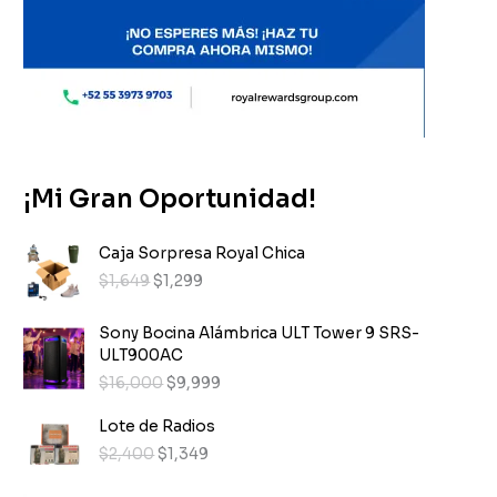
¡Mi Gran Oportunidad!
Caja Sorpresa Royal Chica
E
E
$
1,649
$
1,299
l
l
p
p
Sony Bocina Alámbrica ULT Tower 9 SRS-
r
r
ULT900AC
e
e
E
E
$
16,000
$
9,999
c
c
l
l
i
i
p
p
Lote de Radios
o
o
r
r
E
E
$
2,400
$
1,349
o
a
e
e
l
l
r
c
c
c