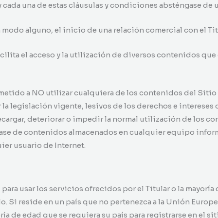
 cada una de estas cláusulas y condiciones absténgase de ut
 modo alguno, el inicio de una relación comercial con el Tit
facilita el acceso y la utilización de diversos contenidos que
metido a NO utilizar cualquiera de los contenidos del Sitio 
la legislación vigente, lesivos de los derechos e intereses 
ecargar, deteriorar o impedir la normal utilización de los 
lase de contenidos almacenados en cualquier equipo inform
uier usuario de Internet.
ara usar los servicios ofrecidos por el Titular o la mayoría
rlo. Si reside en un país que no pertenezca a la Unión Europ
ría de edad que se requiera su país para registrarse en el sit