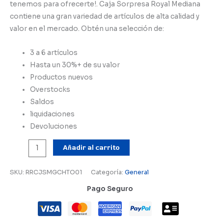
tenemos para ofrecerte!. Caja Sorpresa Royal Mediana
original
actual
contiene una gran variedad de artículos de alta calidad y
era:
es:
valor en el mercado. Obtén una selección de:
$1,649.
$1,299.
3 a 6 artículos
Hasta un 30%+ de su valor
Productos nuevos
Overstocks
Saldos
liquidaciones
Devoluciones
Caja
Añadir al carrito
Sorpresa
Royal
SKU:
RRCJSMGCHTO01
Categoría:
General
Chica
Pago Seguro
cantidad