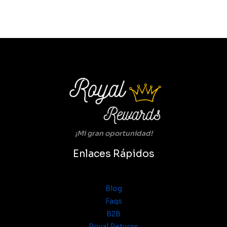
$3,299.
$2,799.
¡Mi gran oportunidad!
Enlaces Rápidos
Blog
Faqs
B2B
Royal Returns