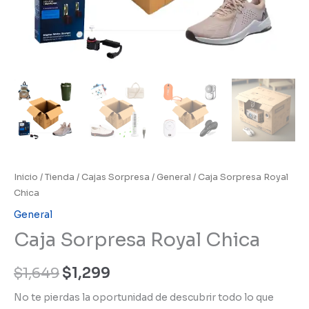
Inicio
/
Tienda
/
Cajas Sorpresa
/
General
/ Caja Sorpresa Royal
Chica
General
Caja Sorpresa Royal Chica
El
El
$
1,649
$
1,299
precio
precio
No te pierdas la oportunidad de descubrir todo lo que