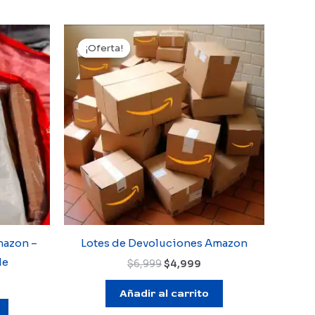
¡Oferta!
¡Oferta!
mazon –
Lotes de Devoluciones Amazon
de
El
El
$
6,999
$
4,999
precio
precio
original
actual
Añadir al carrito
ecio
era:
es:
tual
$6,999.
$4,999.