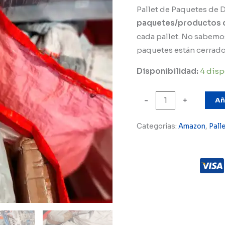
precio
Pallet de Paquetes de
paquetes/productos d
origin
cada pallet. No sabemos
era:
paquetes están cerrado
$28,99
Disponibilidad:
4 disp
Pallet
Añ
-
+
Paquetes
de
Categorías:
Amazon
,
Pall
Devoluciones
Amazon
cantidad