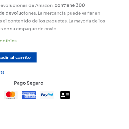
precio
 Devoluciones de Amazon:
contiene 300
e devoluci
ones. La mercancía puede variar en
al
actual
 el contenido de los paquetes. La mayoría de los
es:
s en su empaque de envío.
9.
$24,999.
onibles
adir al carrito
ets
Pago Seguro