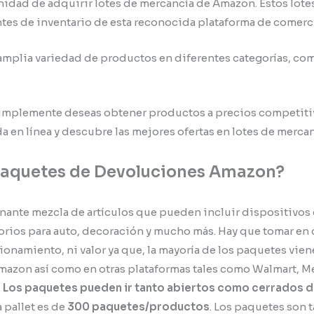
tunidad de adquirir lotes de mercancía de Amazon. Estos lot
tes de inventario de esta reconocida plataforma de comerc
amplia variedad de productos en diferentes categorías, com
implemente deseas obtener productos a precios competitiv
a en línea y descubre las mejores ofertas en lotes de merc
 Paquetes de Devoluciones Amazon
?
nante mezcla de artículos que pueden incluir dispositivos e
orios para auto, decoración y mucho más. Hay que tomar en c
cionamiento, ni valor ya que, la mayoría de los paquetes vi
mazon así como en otras plataformas tales como Walmart, Mer
.
Los paquetes pueden ir tanto abiertos como cerrados d
 pallet es de
300 paquetes/productos
. Los paquetes son 