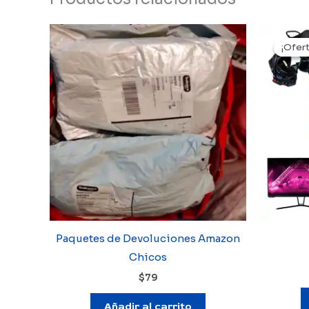
¡Ofert
¡Ofert
Paquetes de Devoluciones Amazon
Chicos
$
79
Añadir al carrito